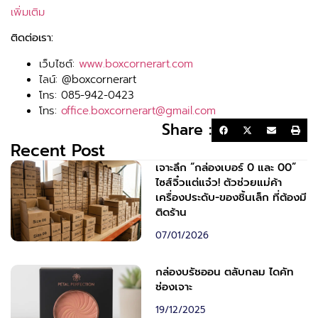
เพิ่มเติม
ติดต่อเรา:
เว็บไซต์:
www.boxcornerart.com
ไลน์: @boxcornerart
โทร: 085-942-0423
โทร:
office.boxcornerart@gmail.com
Share :
Recent Post
เจาะลึก “กล่องเบอร์ 0 และ 00”
ไซส์จิ๋วแต่แจ๋ว! ตัวช่วยแม่ค้า
เครื่องประดับ-ของชิ้นเล็ก ที่ต้องมี
ติดร้าน
07/01/2026
กล่องบรัชออน ตลับกลม ไดคัท
ช่องเจาะ
19/12/2025