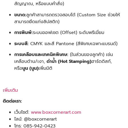
สัญญาณ, หรือแบบคำสั่ง)
ขนาด:
ลูกค้าสามารถตรวจสอบได้ (Custom Size ช่วยให้
สามารถยึดแท่งลิปสติก)
การพิมพ์:
ระบบออฟเซต (Offset) ระดับพรีเมี่ยม
ระบบสี:
CMYK และสี Pantone (สีพิเศษเฉพาะแบรนด์)
การเคลือบและเทคนิคพิเศษ:
(ในส่วนของลูกค้า) เช่น
เคลือบด้าน/เงา,
ดำน้ำ (Hot Stamping)
ฮาร์ดดิสก์,
หรือ
นูน (นูน)
เพิ่มมิติ
เพิ่มเติม
ติดต่อเรา:
เว็บไซต์:
www.boxcornerart.com
ไลน์: @boxcornerart
โทร: 085-942-0423