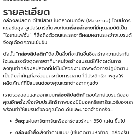
รายละเอียด
กล่องลิปสติก ดีไซน์สวย ในตลาดเมคอัพ (Make-up) โดยมีการ
แข่งขันสูง ซูเปอร์มาร์เก็ตพบกับ
เครื่องสำอาง
ที่มีคุณสมบัติเป็น
“ไอเทมแฟชั่น” ที่สื่อถึงตัวตนและรสชาติผสมผสานระหว่างแบรนด์
จึงดุเดือดความเข้มข้น
ดังนั้น
“กล่องลิปสติก”
ถือเป็นสิ่งที่จะเกิดขึ้นซึ่งสร้างความประทับ
ใจและแรงดึงดูดสายตาที่น่าสนใจสร้างแบรนด์ให้โดดเด่นการ
ลงทุนทำกล่องลิปสติกที่มีดีไซน์สวยงามเฉพาะตัวการปฏิบัติตาม
เป็นสิ่งสำคัญที่จะช่วยยกระดับการตลาดที่มีประสิทธิภาพสูงให้
ผลิตภัณฑ์ที่มีแบรนด์ของคุณแตกต่างจากคู่แข่ง
เราตรวจสอบและออกแบบ
กล่องลิปสติก
ที่ตอบโจทย์แบรนด์ของ
คุณอีกครั้งเพื่อเพิ่มประสิทธิภาพของมินิมอลหรือฮาร์ดแวร์ของเรา
พร้อมทำให้แบรนด์ของคุณโดดเด่นและน่าจดจำอีกครั้ง…
วัสดุ:
แผ่นอาร์ตการ์ดหรือฮาร์ดแวร์หนา 350 แผ่น ขึ้นไป
กล่องคำสั่ง:
สั่งทำตามแบบ (เช่นติดตามหัวท้าย, กล่องรับ